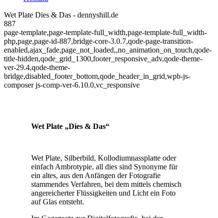
Wet Plate Dies & Das - dennyshill.de
887
page-template,page-template-full_width,page-template-full_width-
php,page,page-id-887,bridge-core-3.0.7,qode-page-transition-
enabled,ajax_fade,page_not_loaded,,no_animation_on_touch,qode-
title-hidden,qode_grid_1300,footer_responsive_adv,qode-theme-
ver-29.4,qode-theme-
bridge,disabled_footer_bottom,qode_header_in_grid,wpb-js-
composer js-comp-ver-6.10.0,vc_responsive
Wet Plate „Dies & Das“
Wet Plate, Silberbild, Kollodiumnassplatte oder
einfach Ambrotypie, all dies sind Synonyme für
ein altes, aus den Anfängen der Fotografie
stammendes Verfahren, bei dem mittels chemisch
angereicherter Flüssigkeiten und Licht ein Foto
auf Glas entsteht.