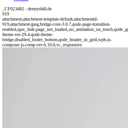
_CF023482 - dennyshill.de
919
attachment,attachment-template-default,attachmentid-
919,attachment-jpeg,bridge-core-3.0.7,qode-page-transition-
enabled,ajax_fade,page_not_loaded,,no_animation_on_touch,qode_g
theme-ver-29.4,qode-theme-
bridge,disabled_footer_bottom,qode_header_in_grid,wpb-js-
composer js-comp-ver-6.10.0,vc_responsive