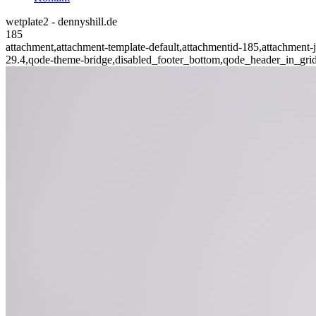
wetplate2 - dennyshill.de
185
attachment,attachment-template-default,attachmentid-185,attachment
29.4,qode-theme-bridge,disabled_footer_bottom,qode_header_in_gri