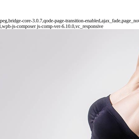
-jpeg,bridge-core-3.0.7,qode-page-transition-enabled,ajax_fade,page_
d,wpb-js-composer js-comp-ver-6.10.0,vc_responsive