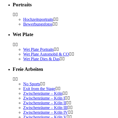
Portraits
Hochzeitsportraits
Bewerbungsfotos
Wet Plate
Wet Plate Portraits
Wet Plate Automobil & CO
Wet Plate Dies & Das
Freie Arbeiten
No Sports
Exit from the Stage
Zwischenräume – Köln
Zwischenräume – Köln I
Zwischenräume – Köln II
Zwischenräume – Köln III
Zwischenräume – Köln IV
Zwischenräume – Köln V