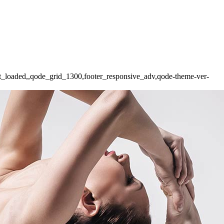
not_loaded,,qode_grid_1300,footer_responsive_adv,qode-theme-ver-