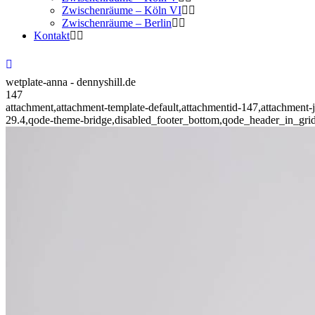
Zwischenräume – Köln VI
Zwischenräume – Berlin
Kontakt
wetplate-anna - dennyshill.de
147
attachment,attachment-template-default,attachmentid-147,attachment
29.4,qode-theme-bridge,disabled_footer_bottom,qode_header_in_gri