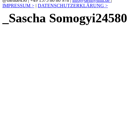
@blende436 | +49 1575 80 80 978 |
info@dennyshill.de
|
IMPRESSUM >
|
DATENSCHUTZERKLÄRUNG >
_Sascha Somogyi24580