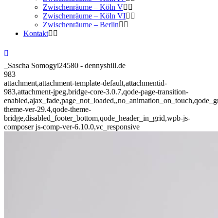
Zwischenräume – Köln V
Zwischenräume – Köln VI
Zwischenräume – Berlin
Kontakt
_Sascha Somogyi24580 - dennyshill.de
983
attachment,attachment-template-default,attachmentid-
983,attachment-jpeg,bridge-core-3.0.7,qode-page-transition-
enabled,ajax_fade,page_not_loaded,,no_animation_on_touch,qode_g
theme-ver-29.4,qode-theme-
bridge,disabled_footer_bottom,qode_header_in_grid,wpb-js-
composer js-comp-ver-6.10.0,vc_responsive